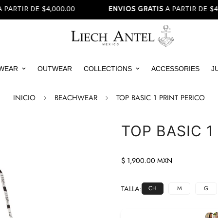
IR DE $4,000.00
ENVIOS GRATIS
A PARTIR DE $4,000.
WEAR
OUTWEAR
COLLECTIONS
ACCESSORIES
J
INICIO
BEACHWEAR
TOP BASIC 1 PRINT PERICO
TOP BASIC 1
Precio
$ 1,900.00 MXN
regular
TALLA:
CH
M
G