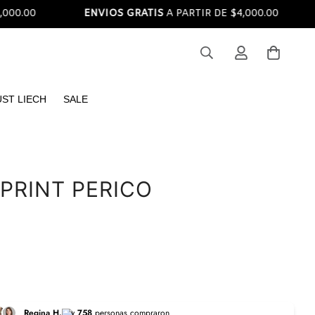
00
ENVIOS GRATIS
A PARTIR DE $4,000.00
EN
UST LIECH
SALE
 PRINT PERICO
Regina H.
y
758
personas compraron