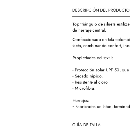
DESCRIPCIÓN DEL PRODUCTO
Top triángulo de silueta estiliz
de herraje central.
Confeccionado en tela colombia
tacto, combinando confort, inn
Propiedades del textil:
Confirm your age
- Protección solar UPF 50, que 
- Secado rápido.
Are you 18 years old or older?
- Resistente al cloro.
- Microfibra.
No, I'm not
Yes, I am
Herrajes:
⁃ Fabricados de latón, termina
GUÍA DE TALLA