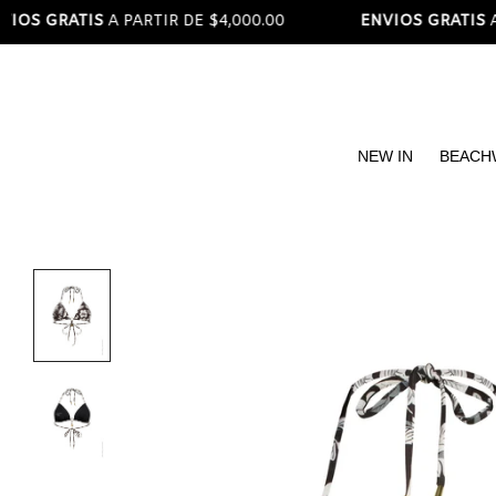
 GRATIS
A PARTIR DE $4,000.00
ENVIOS GRATIS
A PART
Read
the
Privacy
Policy
NEW IN
BEACH