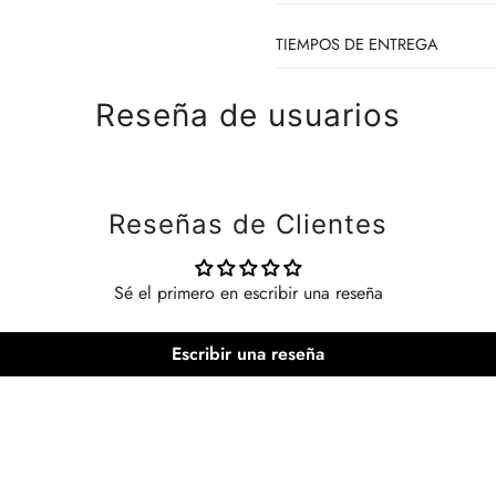
TIEMPOS DE ENTREGA
TALLA
Envío Gratis Estándar:
Disponib
Reseña de usuarios
BUSTO
hábiles (aplica en modalidad 
CINTURA
Envío estándar:
Tiempo de entr
CADERA
Envío Express:
El tiempo de ent
Reseñas de Clientes
El tiempo de entrega puede var
VER POLÍTICAS DE ENVÍO
TALLA
Sé el primero en escribir una reseña
COPAS
Escribir una reseña